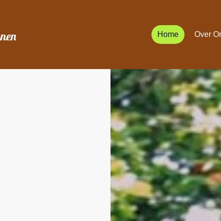
anen
Home
Over O