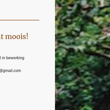
at moois!
l in bewerking
n@gmail.com